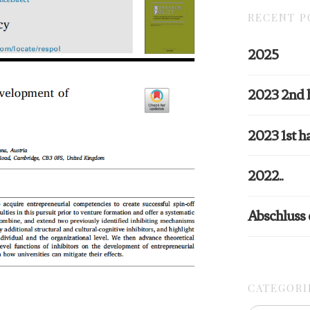
RECENT P
2025
2023 2nd 
2023 1st ha
2022..
Abschluss
CATEGORI