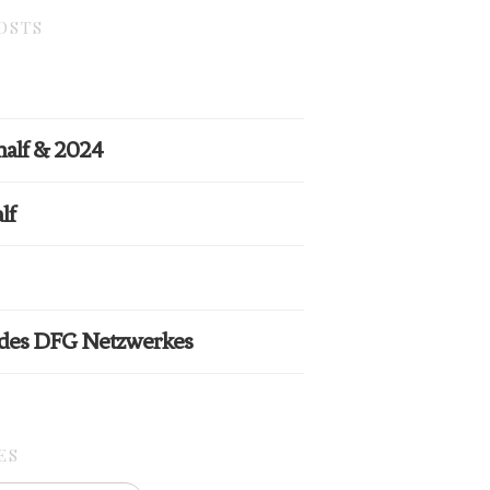
OSTS
half & 2024
lf
 des DFG Netzwerkes
ES