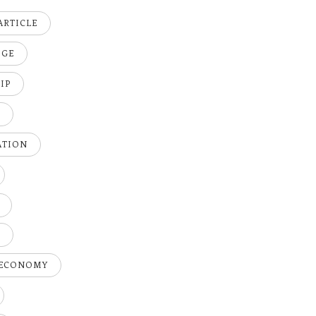
ARTICLE
DGE
IP
K
ATION
H
 ECONOMY