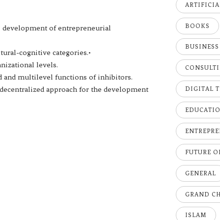
ARTIFICI
BOOKS
s’ development of entrepreneurial
BUSINESS
ltural-cognitive categories.•
nizational levels.
CONSULT
 and multilevel functions of inhibitors.
 decentralized approach for the development
DIGITAL 
EDUCATI
ENTREPRE
FUTURE 
GENERAL
GRAND C
ISLAM