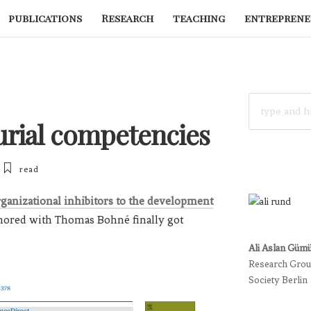
publications
Research
teaching
entreprene
SEARCH
FOR:
urial competencies
read
rganizational inhibitors to the development
hored with Thomas Bohné finally got
Ali Aslan Güm
Research Group
Society Berlin