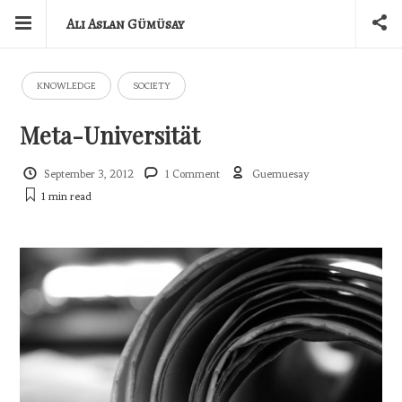
Ali Aslan Gümüsay
KNOWLEDGE
SOCIETY
Meta-Universität
September 3, 2012
1 Comment
Guemuesay
1 min
read